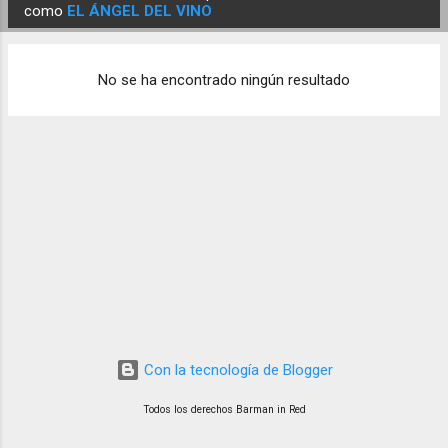
E
como
EL ÁNGEL DEL VINO
n
t
No se ha encontrado ningún resultado
r
a
d
a
s
Con la tecnología de Blogger
Todos los derechos Barman in Red