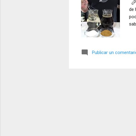
¿Po
a
de 
s
pod
sab
Publicar un comentar