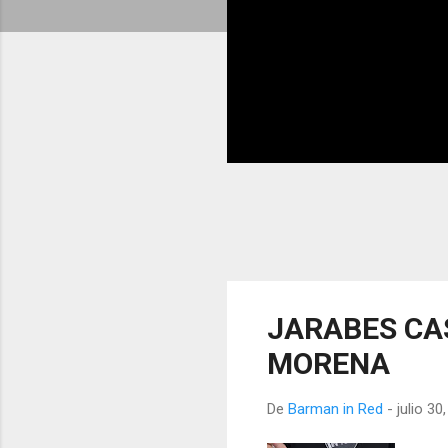
E
JARABES CA
n
MORENA
t
r
De
Barman in Red
-
julio 30
a
d