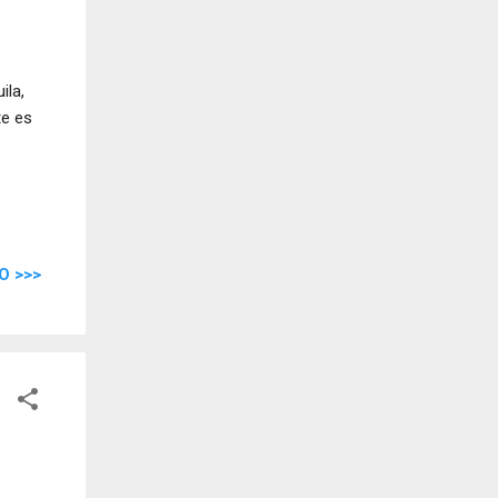
ila,
te es
O >>>