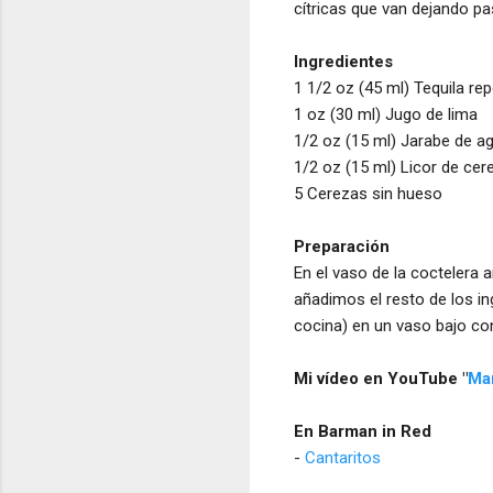
cítricas que van dejando pas
Ingredientes
1 1/2 oz (45 ml) Tequila r
1 oz (30 ml) Jugo de lima
1/2 oz (15 ml) Jarabe de a
1/2 oz (15 ml) Licor de cer
5 Cerezas sin hueso
Preparación
En el vaso de la coctelera 
añadimos el resto de los i
cocina) en un vaso bajo co
Mi vídeo en YouTube "
Mar
En Barman in Red
-
Cantaritos