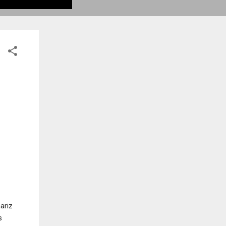
ariz
s