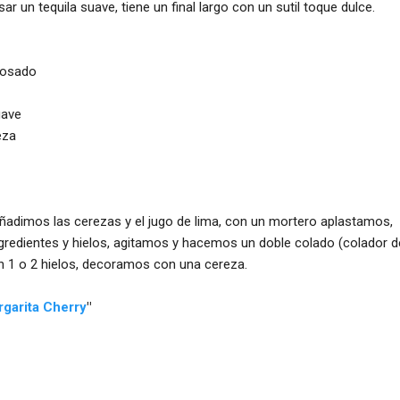
ar un tequila suave, tiene un final largo con un sutil toque dulce.
eposado
gave
eza
añadimos las cerezas y el jugo de lima, con un mortero aplastamos,
ngredientes y hielos, agitamos y hacemos un doble colado (colador d
n 1 o 2 hielos, decoramos con una cereza.
garita Cherry
"