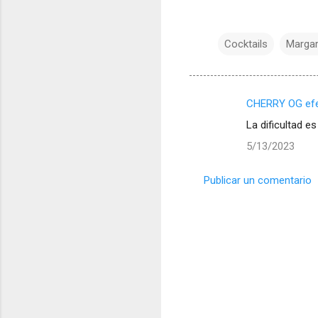
Cocktails
Margar
CHERRY OG ef
C
La dificultad e
o
5/13/2023
m
e
Publicar un comentario
n
t
a
r
i
o
s