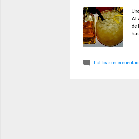
a
Una
s
Atr
de 
har
Publicar un comentar