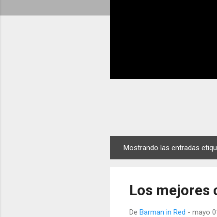
Mostrando las entradas eti
E
n
t
Los mejores 
r
a
De
Barman in Red
-
mayo 0
d