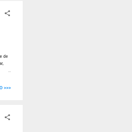
pe de
r,
O >>>