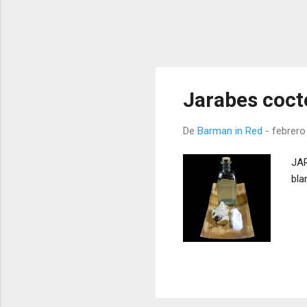
Jarabes cocte
De
Barman in Red
-
febrero
JAR
bla