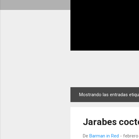
Mostrando las entradas eti
E
n
t
Jarabes cocte
r
a
De
Barman in Red
-
febrero
d