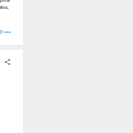
rporar
llos,
O >>>