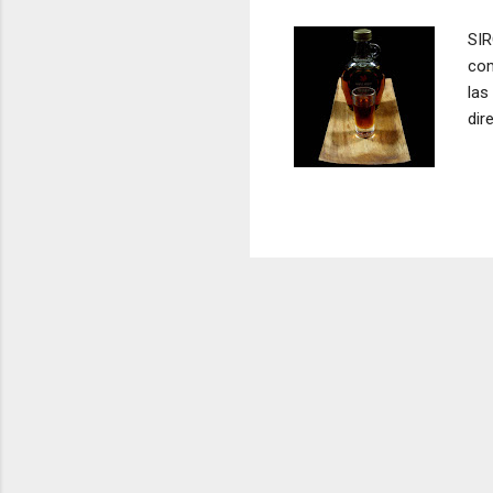
a
SIR
s
com
las
dir