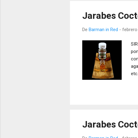
Jarabes Cocte
De
Barman in Red
-
febrero
SIR
pon
com
aga
etc
jar
Jarabes Cocte