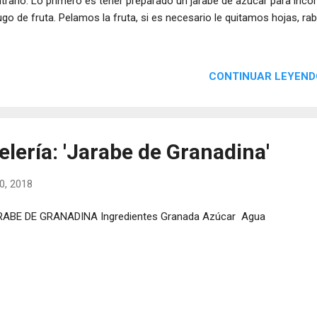
trario. Lo primero es tener preparado un jarabe de azúcar para inco
jugo de fruta. Pelamos la fruta, si es necesario le quitamos hojas, rabi
.
CONTINUAR LEYEND
lería: 'Jarabe de Granadina'
0, 2018
ABE DE GRANADINA Ingredientes Granada Azúcar Agua