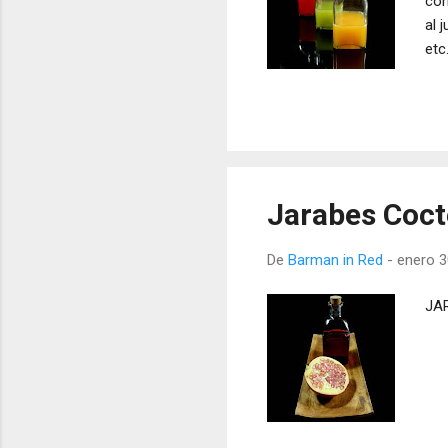
con
al 
etc
Jarabes Cocte
De
Barman in Red
-
enero 3
JAR