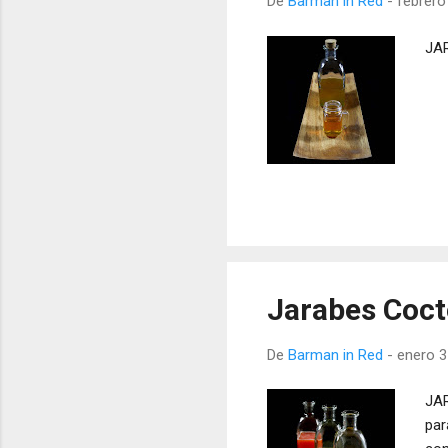
De
Barman in Red
-
febrero
JAR
Jarabes Cocte
De
Barman in Red
-
enero 3
JAR
par