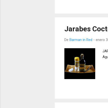
Jarabes Cocte
De
Barman in Red
-
enero 3
JAR
Agu