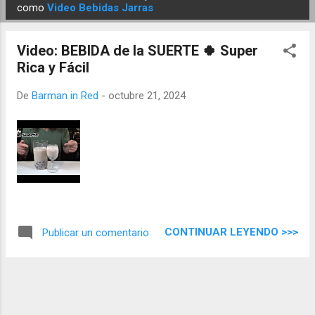
E
como
Video Bebidas Jarras
n
t
Video: BEBIDA de la SUERTE 🍀 Super
r
Rica y Fácil
a
d
De
Barman in Red
-
octubre 21, 2024
a
s
CONTINUAR LEYENDO >>>
Publicar un comentario