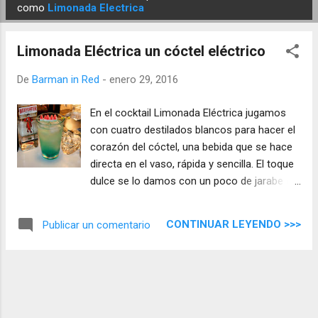
E
como
Limonada Electrica
n
t
Limonada Eléctrica un cóctel eléctrico
r
a
De
Barman in Red
-
enero 29, 2016
d
En el cocktail Limonada Eléctrica jugamos
a
con cuatro destilados blancos para hacer el
s
corazón del cóctel, una bebida que se hace
directa en el vaso, rápida y sencilla. El toque
dulce se lo damos con un poco de jarabe de
azúcar, aquí te dejo el enlace para hacerlo "
Jarabe de Azúcar " .
CONTINUAR LEYENDO >>>
Publicar un comentario