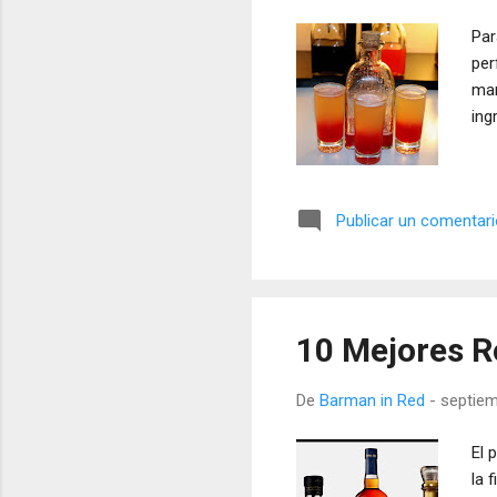
Par
per
mar
ing
Publicar un comentar
10 Mejores R
De
Barman in Red
-
septiem
El 
la 