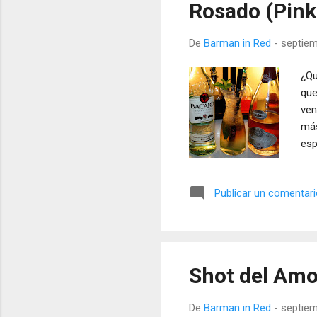
Rosado (Pink
De
Barman in Red
-
septiem
¿Qu
que
ven
más
esp
Publicar un comentar
Shot del Amo
De
Barman in Red
-
septiem