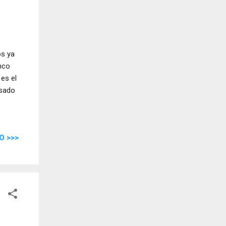
os ya
nco
 es el
osado
O >>>