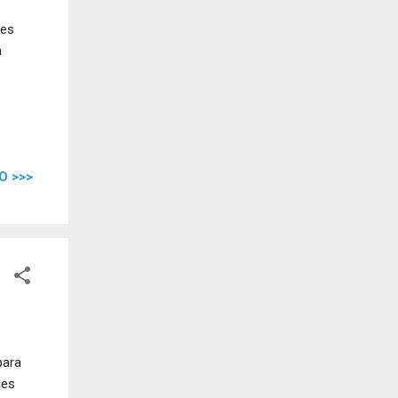
 es
a
O >>>
para
les