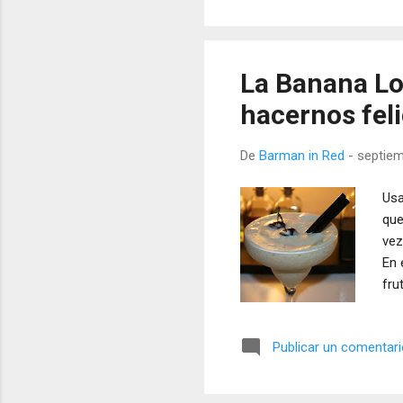
La Banana Lo
hacernos fel
De
Barman in Red
-
septiem
Usa
que
vez
En 
fru
Publicar un comentar