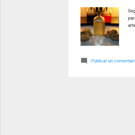
a
Seg
s
par
art
Publicar un comentar