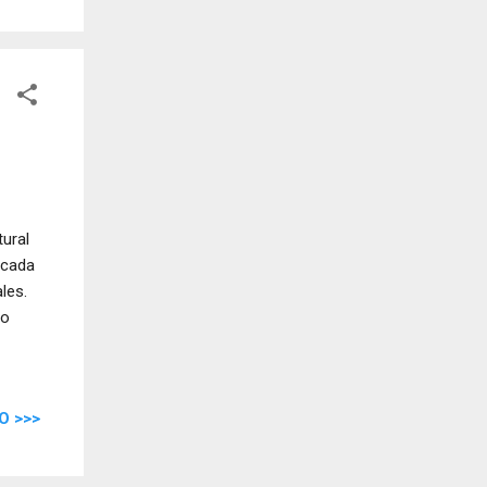
tural
 cada
les.
to
O >>>