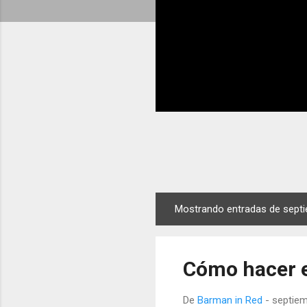
Mostrando entradas de septi
E
n
t
Cómo hacer e
r
a
De
Barman in Red
-
septiem
d