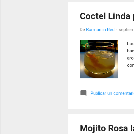
Coctel Linda
De
Barman in Red
-
septiem
Los
hac
aro
con
Publicar un comentar
Mojito Rosa l