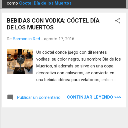
E
como
Coctel Día de los Muertos
n
t
BEBIDAS CON VODKA: CÓCTEL DÍA
r
DE LOS MUERTOS
a
d
De
Barman in Red
-
agosto 17, 2016
a
Un cóctel donde juego con diferentes
s
vodkas, su color negro, su nombre Día de los
Muertos, si además se sirve en una copa
decorativa con calaveras, se convierte en
una bebida idónea para velatorios, entierros
e incineraciones, un cocktail para brindar y
dar las condolencias, aunque puede que se
CONTINUAR LEYENDO >>>
Publicar un comentario
convierta en la bebida preferida de los
Góticos ¿quién sabe?.