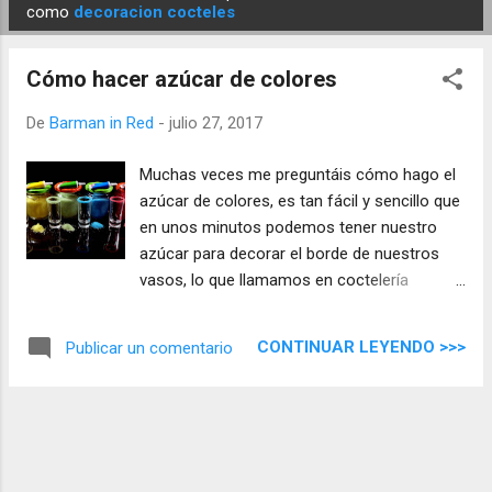
E
como
decoracion cocteles
n
t
Cómo hacer azúcar de colores
r
a
De
Barman in Red
-
julio 27, 2017
d
Muchas veces me preguntáis cómo hago el
a
azúcar de colores, es tan fácil y sencillo que
s
en unos minutos podemos tener nuestro
azúcar para decorar el borde de nuestros
vasos, lo que llamamos en coctelería
escarchar o ribetear el borde de nuestros
cócteles.
CONTINUAR LEYENDO >>>
Publicar un comentario