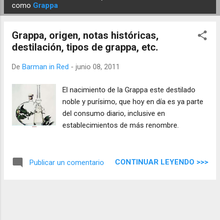
E
como
Grappa
n
t
Grappa, origen, notas históricas,
r
destilación, tipos de grappa, etc.
a
d
De
Barman in Red
-
junio 08, 2011
a
El nacimiento de la Grappa este destilado
s
noble y purísimo, que hoy en día es ya parte
del consumo diario, inclusive en
establecimientos de más renombre.
CONTINUAR LEYENDO >>>
Publicar un comentario