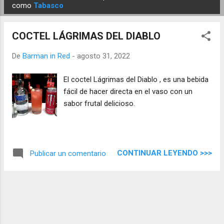
E
como
Tabasco
n
t
COCTEL LÁGRIMAS DEL DIABLO
r
a
De
Barman in Red
-
agosto 31, 2022
d
El coctel Lágrimas del Diablo , es una bebida
a
fácil de hacer directa en el vaso con un
s
sabor frutal delicioso.
CONTINUAR LEYENDO >>>
Publicar un comentario