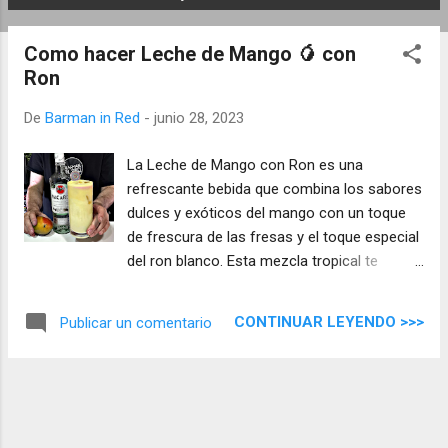
E
n
Como hacer Leche de Mango 🥭 con
t
Ron
r
a
De
Barman in Red
-
junio 28, 2023
d
a
La Leche de Mango con Ron es una
s
refrescante bebida que combina los sabores
dulces y exóticos del mango con un toque
de frescura de las fresas y el toque especial
del ron blanco. Esta mezcla tropical te
transportará a playas paradisíacas en un
solo sorbo. Descubre cómo interactúan
CONTINUAR LEYENDO >>>
Publicar un comentario
cada uno de los ingredientes en esta
irresistible combinación.