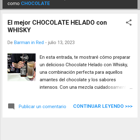
E
como
CHOCOLATE
n
t
El mejor CHOCOLATE HELADO con
r
WHISKY
a
d
De
Barman in Red
-
julio 13, 2023
a
En esta entrada, te mostraré cómo preparar
s
un delicioso Chocolate Helado con Whisky,
una combinación perfecta para aquellos
amantes del chocolate y los sabores
intensos. Con una mezcla cuidadosamente
seleccionada de ingredientes, este cóctel
helado te deleitará con sus distintas capas
CONTINUAR LEYENDO >>>
Publicar un comentario
de sabores. ¡Prepárate para disfrutar de una
experiencia única!