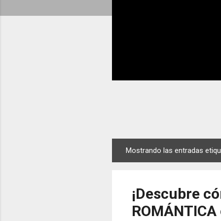
Mostrando las entradas eti
E
n
t
¡Descubre có
r
a
ROMÁNTICA 
d