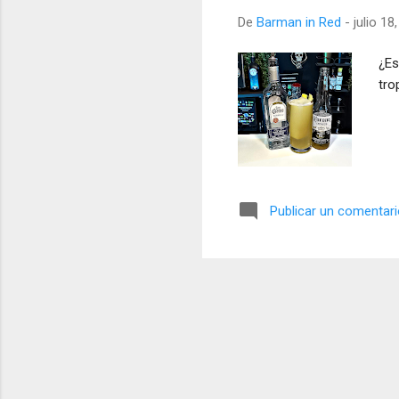
a
De
Barman in Red
-
julio 18
s
¿Es
tro
Publicar un comentar