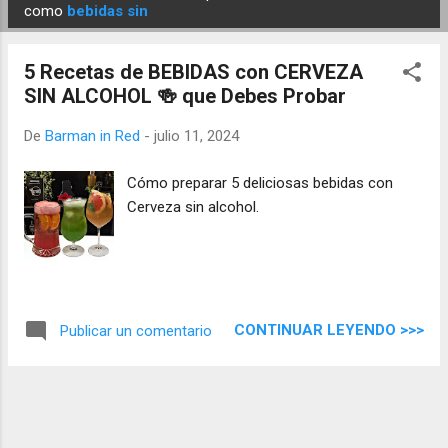
E
como
bebidas sin
n
t
5 Recetas de BEBIDAS con CERVEZA
r
SIN ALCOHOL 🍻 que Debes Probar
a
d
De
Barman in Red
-
julio 11, 2024
a
Cómo preparar 5 deliciosas bebidas con
s
Cerveza sin alcohol.
CONTINUAR LEYENDO >>>
Publicar un comentario