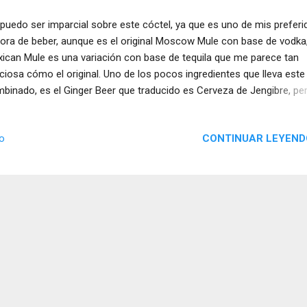
puedo ser imparcial sobre este cóctel, ya que es uno de mis preferi
hora de beber, aunque es el original Moscow Mule con base de vodka,
ican Mule es una variación con base de tequila que me parece tan
iciosa cómo el original. Uno de los pocos ingredientes que lleva este
binado, es el Ginger Beer que traducido es Cerveza de Jengibre, pe
 no tiene nada que ver con la cerveza , es un refresco, soda o mixers
malo como quieras.
CONTINUAR LEYEND
io