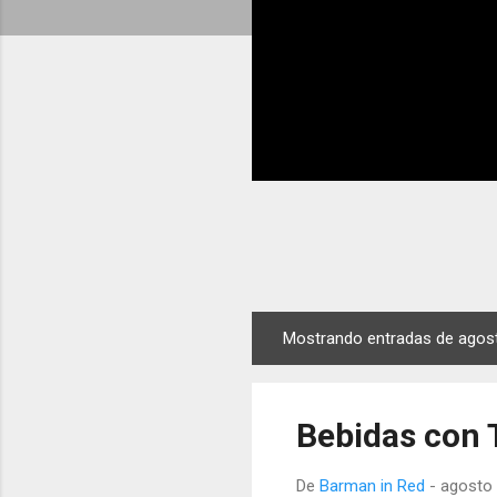
Mostrando entradas de agos
E
n
t
Bebidas con 
r
a
De
Barman in Red
-
agosto 
d