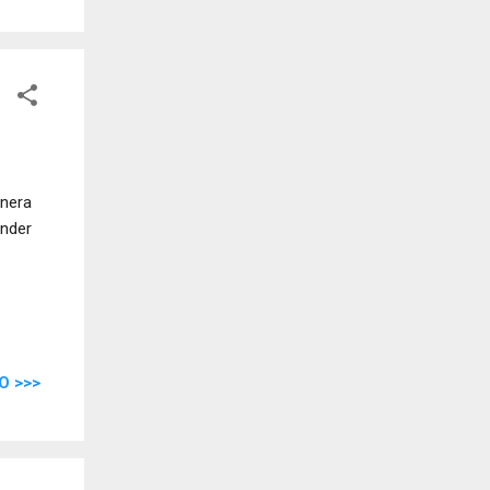
anera
ender
O >>>