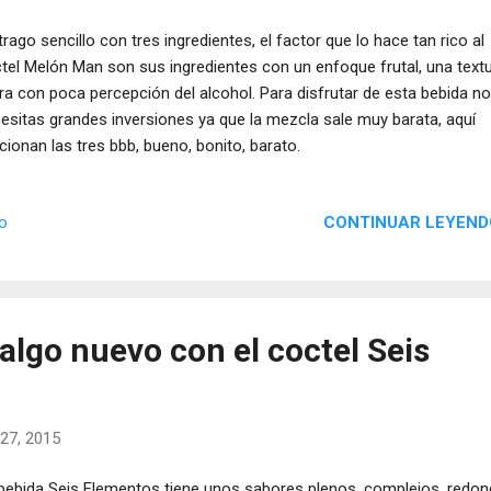
trago sencillo con tres ingredientes, el factor que lo hace tan rico al
tel Melón Man son sus ingredientes con un enfoque frutal, una text
era con poca percepción del alcohol. Para disfrutar de esta bebida no
esitas grandes inversiones ya que la mezcla sale muy barata, aquí
cionan las tres bbb, bueno, bonito, barato.
CONTINUAR LEYEND
io
algo nuevo con el coctel Seis
27, 2015
bebida Seis Elementos tiene unos sabores plenos, complejos, redo