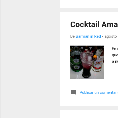
Cocktail Ama
De
Barman in Red
-
agosto 
En 
que
a n
Publicar un comentar