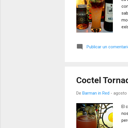
con
sab
mod
exí
Publicar un comentar
Coctel Tornad
De
Barman in Red
-
agosto 
El 
nos
per