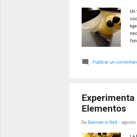
Un 
coc
lig
nec
fun
Publicar un comentar
Experimenta 
Elementos
De
Barman in Red
-
agosto 
La 