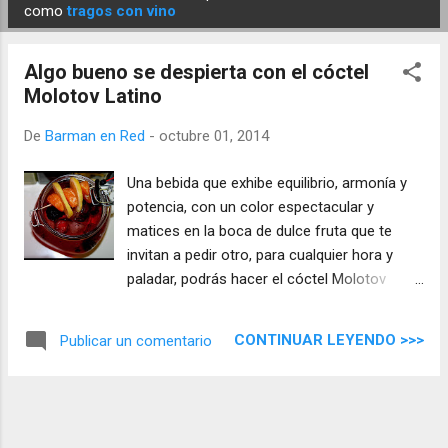
E
como
tragos con vino
n
t
Algo bueno se despierta con el cóctel
r
Molotov Latino
a
d
De
Barman en Red
-
octubre 01, 2014
a
Una bebida que exhibe equilibrio, armonía y
s
potencia, con un color espectacular y
matices en la boca de dulce fruta que te
invitan a pedir otro, para cualquier hora y
paladar, podrás hacer el cóctel Molotov
Latino en pocos minutos, una receta fácil
con ingredientes sencillos ...
CONTINUAR LEYENDO >>>
Publicar un comentario