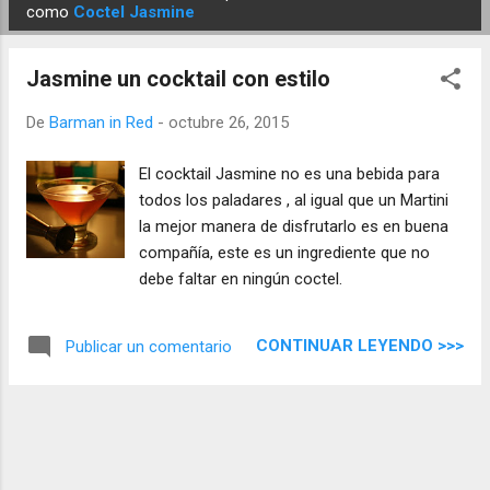
E
como
Coctel Jasmine
n
t
Jasmine un cocktail con estilo
r
a
De
Barman in Red
-
octubre 26, 2015
d
El cocktail Jasmine no es una bebida para
a
todos los paladares , al igual que un Martini
s
la mejor manera de disfrutarlo es en buena
compañía, este es un ingrediente que no
debe faltar en ningún coctel.
CONTINUAR LEYENDO >>>
Publicar un comentario