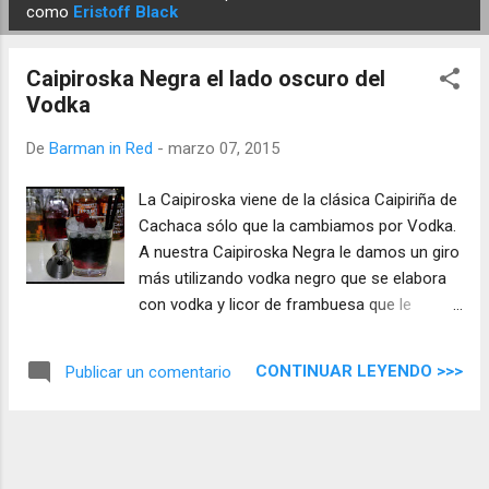
E
como
Eristoff Black
n
t
Caipiroska Negra el lado oscuro del
r
Vodka
a
d
De
Barman in Red
-
marzo 07, 2015
a
La Caipiroska viene de la clásica Caipiriña de
s
Cachaca sólo que la cambiamos por Vodka.
A nuestra Caipiroska Negra le damos un giro
más utilizando vodka negro que se elabora
con vodka y licor de frambuesa que le
aporta un toque más dulce, yo he utilizado la
marca Eristoff Black que tiene un precio muy
CONTINUAR LEYENDO >>>
Publicar un comentario
asequible ...