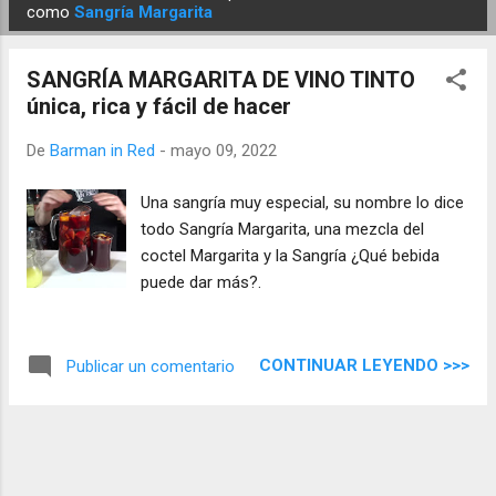
E
como
Sangría Margarita
n
t
SANGRÍA MARGARITA DE VINO TINTO
r
única, rica y fácil de hacer
a
d
De
Barman in Red
-
mayo 09, 2022
a
Una sangría muy especial, su nombre lo dice
s
todo Sangría Margarita, una mezcla del
coctel Margarita y la Sangría ¿Qué bebida
puede dar más?.
CONTINUAR LEYENDO >>>
Publicar un comentario