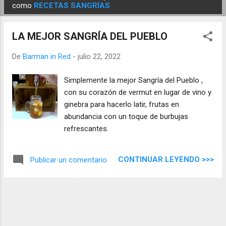
E
como
RECETAS SANGRÍAS
n
t
LA MEJOR SANGRÍA DEL PUEBLO
r
a
De
Barman in Red
-
julio 22, 2022
d
Simplemente la mejor Sangría del Pueblo ,
a
con su corazón de vermut en lugar de vino y
s
ginebra para hacerlo latir, frutas en
abundancia con un toque de burbujas
refrescantes.
CONTINUAR LEYENDO >>>
Publicar un comentario