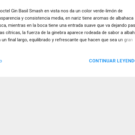
coctel Gin Basil Smash en vista nos da un color verde-limón de
nsparencia y consistencia media, en nariz tiene aromas de albahaca
sca, mientras en la boca tiene una entrada suave que va dejando pa
as cítricas, la fuerza de la ginebra aparece rodeada de sabor a alba
 un final largo, equilibrado y refrescante que hacen que sea un gran
ktail de ginebra.
CONTINUAR LEYEND
io