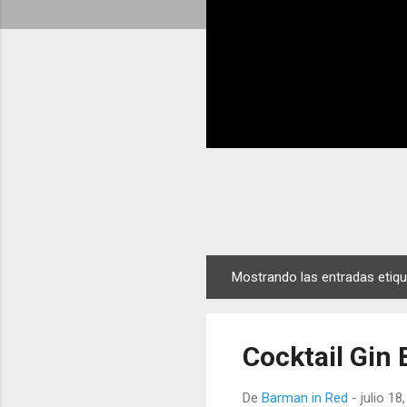
Mostrando las entradas eti
E
n
t
Cocktail Gin
r
a
De
Barman in Red
-
julio 18
d