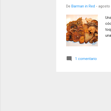
a
De
Barman in Red
-
agosto 
s
Una
cóc
toq
una
1 comentario