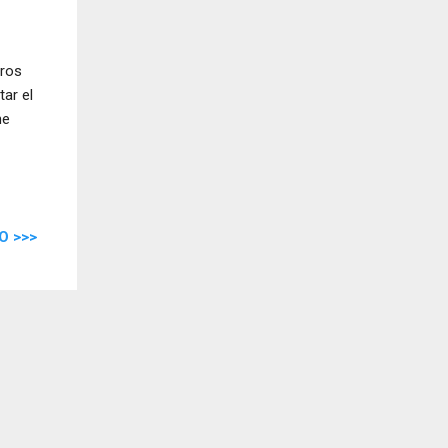
tros
ar el
ne
O >>>