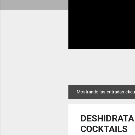
Mostrando las entradas eti
E
n
t
DESHIDRATA
r
a
COCKTAILS
d