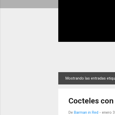
Mostrando las entradas eti
E
n
t
Cocteles con 
r
a
De
Barman in Red
-
enero 3
d