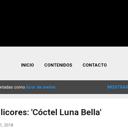
INICIO
CONTENIDOS
CONTACTO
quetadas como
licor de melón
MOSTRAR
licores: 'Cóctel Luna Bella'
1, 2018