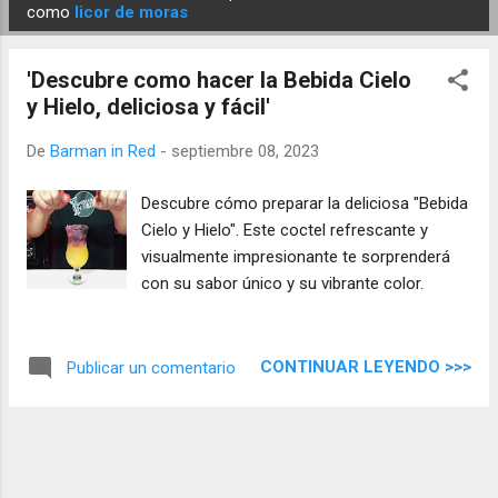
E
como
licor de moras
n
t
'Descubre como hacer la Bebida Cielo
r
y Hielo, deliciosa y fácil'
a
d
De
Barman in Red
-
septiembre 08, 2023
a
Descubre cómo preparar la deliciosa "Bebida
s
Cielo y Hielo". Este coctel refrescante y
visualmente impresionante te sorprenderá
con su sabor único y su vibrante color.
CONTINUAR LEYENDO >>>
Publicar un comentario