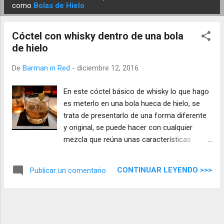
E
como
Bolas de Hielo
n
t
Cóctel con whisky dentro de una bola
r
de hielo
a
d
De
Barman in Red
-
diciembre 12, 2016
a
En este cóctel básico de whisky lo que hago
s
es meterlo en una bola hueca de hielo, se
trata de presentarlo de una forma diferente
y original, se puede hacer con cualquier
mezcla que reúna unas características
parecidas a este cóctel, sobre todo la
capacidad líquida.
CONTINUAR LEYENDO >>>
Publicar un comentario