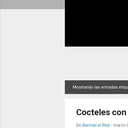
Mostrando las entradas eti
E
n
t
Cocteles con
r
a
De
Barman in Red
-
marzo 0
d