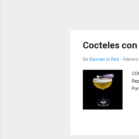
Cocteles con
De
Barman in Red
-
febrero
COC
Rep
Pur