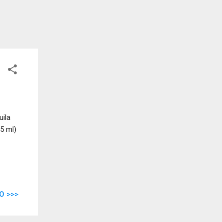
ila
5 ml)
O >>>