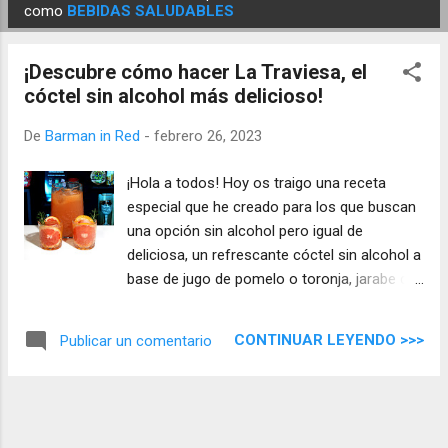
E
como
BEBIDAS SALUDABLES
n
t
¡Descubre cómo hacer La Traviesa, el
r
cóctel sin alcohol más delicioso!
a
d
De
Barman in Red
-
febrero 26, 2023
a
¡Hola a todos! Hoy os traigo una receta
s
especial que he creado para los que buscan
una opción sin alcohol pero igual de
deliciosa, un refrescante cóctel sin alcohol a
base de jugo de pomelo o toronja, jarabe de
romero y agua con gas. Mostraré cómo
preparar esta deliciosa bebida sin alcohol de
CONTINUAR LEYENDO >>>
Publicar un comentario
manera fácil y rápida.