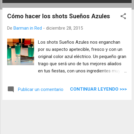
E
n
Cómo hacer los shots Sueños Azules
t
r
De
Barman in Red
-
diciembre 28, 2015
a
d
Los shots Sueños Azules nos enganchan
a
por su aspecto apetecible, fresco y con un
s
original color azul eléctrico. Un pequeño gran
trago que será uno de tus mejores aliados
en tus fiestas, con unos ingredientes muy
sencillos y rápidos de hacer.
CONTINUAR LEYENDO >>>
Publicar un comentario