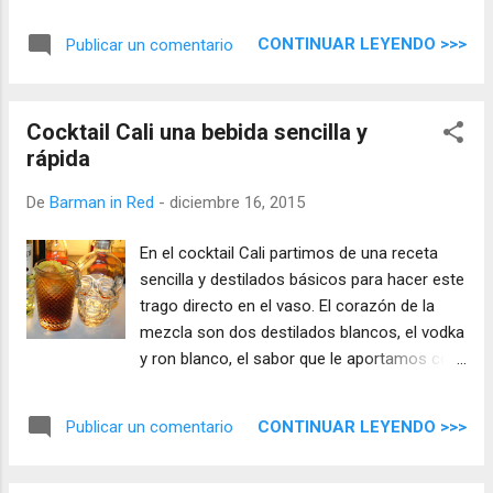
las personas que lo consuman, lleva su
toque artesanal y pasional para hacerlo
CONTINUAR LEYENDO >>>
Publicar un comentario
único.
Cocktail Cali una bebida sencilla y
rápida
De
Barman in Red
-
diciembre 16, 2015
En el cocktail Cali partimos de una receta
sencilla y destilados básicos para hacer este
trago directo en el vaso. El corazón de la
mezcla son dos destilados blancos, el vodka
y ron blanco, el sabor que le aportamos con
el licor de limón y el refresco de Coca Cola,
le da la chispa, un muelle de limón perfuma y
CONTINUAR LEYENDO >>>
Publicar un comentario
cierra este cóctel.