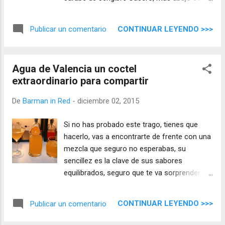
explico con vídeo incluido cómo hacerlo, es
tan fácil como todo lo que hacemos en
CONTINUAR LEYENDO >>>
Publicar un comentario
Barman in Red.
Agua de Valencia un coctel
extraordinario para compartir
De
Barman in Red
-
diciembre 02, 2015
Si no has probado este trago, tienes que
hacerlo, vas a encontrarte de frente con una
mezcla que seguro no esperabas, su
sencillez es la clave de sus sabores
equilibrados, seguro que te va sorprender y
eso es lo que tiene que pretender cualquier
coctel, el Agua de Valencia lo va a conseguir,
CONTINUAR LEYENDO >>>
Publicar un comentario
estoy seguro.