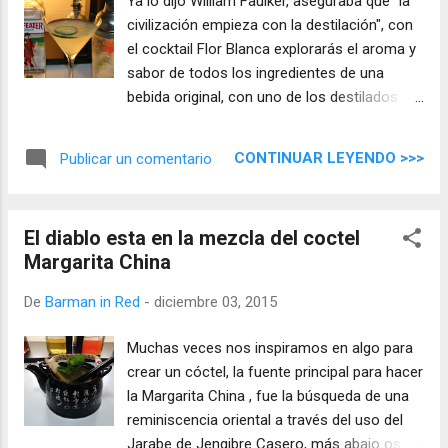
Ya lo dijo William Faulker, aseguraba que "la
civilización empieza con la destilación", con
el cocktail Flor Blanca explorarás el aroma y
sabor de todos los ingredientes de una
bebida original, con uno de los destilados
protagonista en muchos cócteles clásicos
"la ginebra" .
CONTINUAR LEYENDO >>>
Publicar un comentario
El diablo esta en la mezcla del coctel
Margarita China
De
Barman in Red
-
diciembre 03, 2015
Muchas veces nos inspiramos en algo para
crear un cóctel, la fuente principal para hacer
la Margarita China , fue la búsqueda de una
reminiscencia oriental a través del uso del
Jarabe de Jengibre Casero, más abajo os