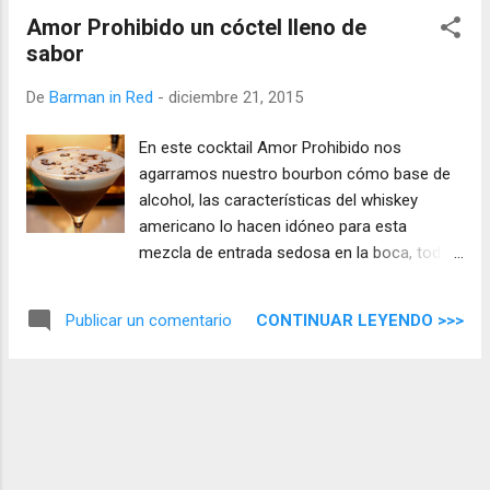
Cabrones` .
Amor Prohibido un cóctel lleno de
sabor
De
Barman in Red
-
diciembre 21, 2015
En este cocktail Amor Prohibido nos
agarramos nuestro bourbon cómo base de
alcohol, las características del whiskey
americano lo hacen idóneo para esta
mezcla de entrada sedosa en la boca, todos
los ingredientes se integran para ofrecernos
algo especial por eso lo he llamado Amor
CONTINUAR LEYENDO >>>
Publicar un comentario
Prohibido .