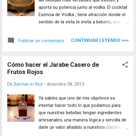
aporta su potencia junto al vodka. El cocktail
Esencia de Vodka , tiene atracción donde el
sentido de la vista te invita a beberlo, esa
irresistible sensación te hará volver a probar
este trago en otras ocasiones.
CONTINUAR LEYENDO >>>
Publicar un comentario
Cómo hacer el Jarabe Casero de
Frutos Rojos
De
Barman in Red
-
diciembre 08, 2015
Ya sabéis que uno de mis objetivos es
intentar hacer todo lo que podamos para
que nuestras bebidas tengan ingredientes
artesanales, una manera lógica y sencilla de
darle un valor añadido a nuestros cócteles,
lo artesanal es una tendencia que cada día