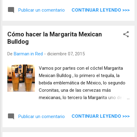
va a más y ahora te traigo la receta casera
CONTINUAR LEYENDO >>>
Publicar un comentario
para hacer el Jarabe de Frutos Rojos .
Cómo hacer la Margarita Mexican
Bulldog
De
Barman in Red
-
diciembre 07, 2015
Vamos por partes con el cóctel Margarita
Mexican Bulldog , lo primero el tequila, la
bebida emblemática de México, lo segundo
Coronitas, una de las cervezas más
mexicanas, lo tercero la Margarita uno de los
tragos mexicanos más famosos del mundo.
CONTINUAR LEYENDO >>>
Publicar un comentario