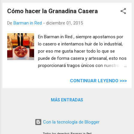
Cómo hacer la Granadina Casera
De
Barman in Red
-
diciembre 01, 2015
En Barman in Red , siempre apostamos por
lo casero e intentamos huir de lo industrial,
por eso me gusta hacer todo lo que se
puede de forma casera y artesanal, esto nos
proporcionará tragos únicos con nuestro
toque personal. En este caso os traigo
cómo hacer la Granadina Casera para
CONTINUAR LEYENDO >>>
nuestros cócteles.
MÁS ENTRADAS
Con la tecnología de Blogger
Todos los derechos Barman in Red