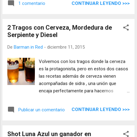
CONTINUAR LEYENDO >>>
1 comentario
hierbabuena?.
2 Tragos con Cerveza, Mordedura de
Serpiente y Diesel
De
Barman in Red
-
diciembre 11, 2015
Volvemos con los tragos donde la cerveza
es la protagonista, pero en estos dos casos
las recetas además de cerveza vienen
acompañadas de sidra , una unión que
encaja perfectamente para hacernos
disfrutar de unas bebidas refrescantes y
muy fáciles de hacer, ¡señoras y señores les
CONTINUAR LEYENDO >>>
Publicar un comentario
presento! el cóctel Mordedura de Serpiente y
Diesel .
Shot Luna Azul un ganador en