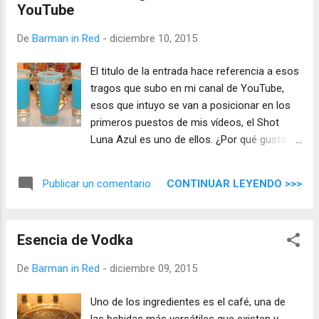
YouTube
De
Barman in Red
-
diciembre 10, 2015
El titulo de la entrada hace referencia a esos
tragos que subo en mi canal de YouTube,
esos que intuyo se van a posicionar en los
primeros puestos de mis vídeos, el Shot
Luna Azul es uno de ellos. ¿Por qué gusta
tanto? , no hay una formula secreta en este
campo de batalla del YouTube, simplemente
CONTINUAR LEYENDO >>>
Publicar un comentario
gusta y punto.
Esencia de Vodka
De
Barman in Red
-
diciembre 09, 2015
Uno de los ingredientes es el café, una de
las bebidas más versátiles que existen y