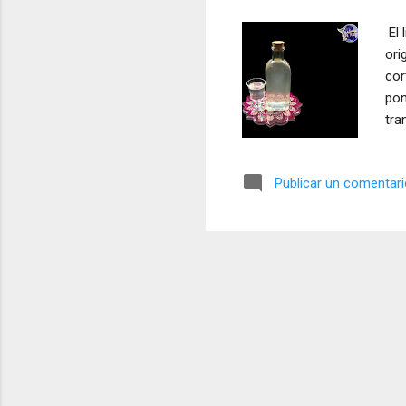
a
El 
s
ori
cor
pon
tra
Publicar un comentar