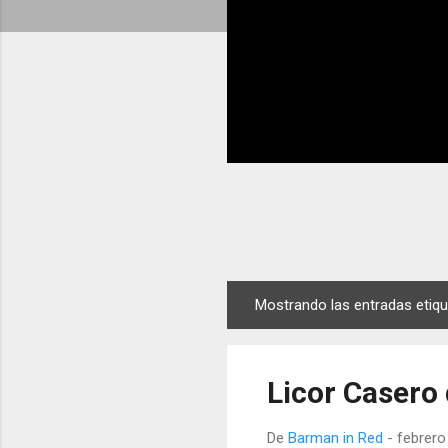
Mostrando las entradas eti
E
n
t
Licor Casero
r
a
De
Barman in Red
-
febrero
d