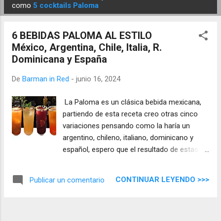
E
como
5 cocktails Paloma
n
t
6 BEBIDAS PALOMA AL ESTILO
r
México, Argentina, Chile, Italia, R.
a
Dominicana y España
d
a
De
Barman in Red
-
junio 16, 2024
s
La Paloma es un clásica bebida mexicana,
partiendo de esta receta creo otras cinco
variaciones pensando como la haría un
argentino, chileno, italiano, dominicano y
español, espero que el resultado de estas
ideas te guste y disfrutes de las
combinaciones.
CONTINUAR LEYENDO >>>
Publicar un comentario