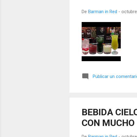
De
Barman in Red
-
octubre
Publicar un comentar
BEBIDA CIE
CON MUCHO
De
Barman in Red
-
octubre