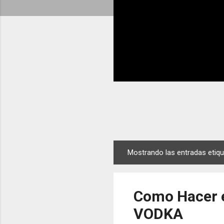
Mostrando las entradas eti
E
n
t
Como Hacer 
r
a
VODKA
d