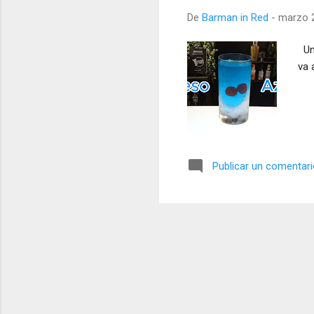
a
De
Barman in Red
-
marzo 2
s
Una
va 
Publicar un comentar