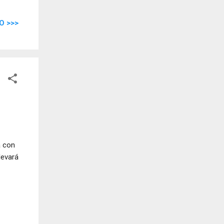
O >>>
a con
levará