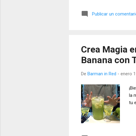
Publicar un comentar
Crea Magia e
Banana con T
De
Barman in Red
-
enero 1
¡Bi
la 
tu 