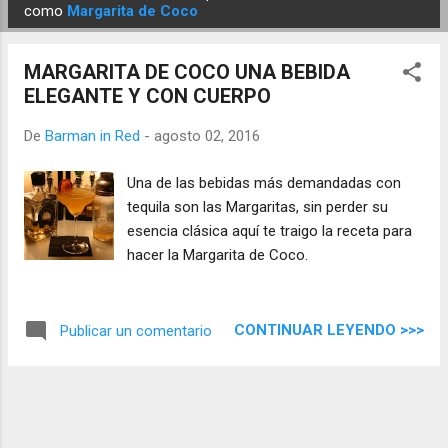
E
como
Margarita de Coco
n
t
MARGARITA DE COCO UNA BEBIDA
r
ELEGANTE Y CON CUERPO
a
d
De
Barman in Red
-
agosto 02, 2016
a
Una de las bebidas más demandadas con
s
tequila son las Margaritas, sin perder su
esencia clásica aquí te traigo la receta para
hacer la Margarita de Coco.
CONTINUAR LEYENDO >>>
Publicar un comentario