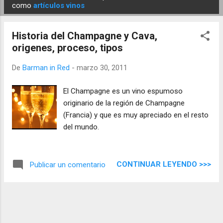
E
como
artículos vinos
n
t
Historia del Champagne y Cava,
r
origenes, proceso, tipos
a
d
De
Barman in Red
-
marzo 30, 2011
a
El Champagne es un vino espumoso
s
originario de la región de Champagne
(Francia) y que es muy apreciado en el resto
del mundo.
CONTINUAR LEYENDO >>>
Publicar un comentario