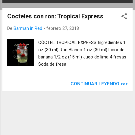
E
n
Cocteles con ron: Tropical Express
t
r
De
Barman in Red
-
febrero 27, 2018
a
d
CÓCTEL TROPICAL EXPRESS Ingredientes 1
a
oz (30 ml) Ron Blanco 1 oz (30 ml) Licor de
s
banana 1/2 oz (15 ml) Jugo de lima 4 fresas
Soda de fresa
CONTINUAR LEYENDO >>>