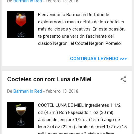
De
Barman in Red
-
febrero 13, 2018
Bienvenidos a Barman in Red, donde
exploramos la magia detrás de los cócteles
más deliciosos y creativos. En esta ocasión,
te presento una versión fascinante del
clásico Negroni: el Cóctel Negroni Pomelo.
CONTINUAR LEYENDO >>>
Cocteles con ron: Luna de Miel
De
Barman in Red
-
febrero 13, 2018
CÓCTEL LUNA DE MIEL Ingredientes 1 1/2
oz (45 ml) Ron Especiado 1 oz (30 ml)
Jarabe de jengibre 1/2 oz (15 ml) Jugo de
lima 3/4 oz (22 ml) Jarabe de miel 1/2 oz (15
ml) Leche condensada 2 pieles de lima