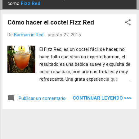
E
como
Fizz Red
n
t
Cómo hacer el coctel Fizz Red
r
a
De
Barman in Red
-
agosto 27, 2015
d
El Fizz Red, es un coctel fácil de hacer, no
a
hace falta que seas un experto barman, el
s
resultado es una bebida suave y exquisita de
color rosa palo, con aromas frutales y muy
refrescante. Una grata experiencia que
tienes que probar con sorbos placenteros.
CONTINUAR LEYENDO >>>
Publicar un comentario