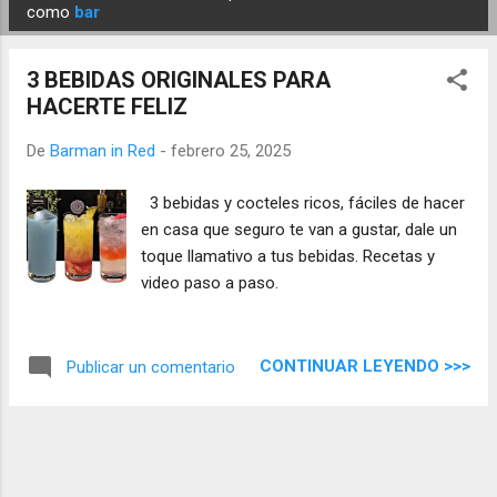
E
como
bar
n
t
3 BEBIDAS ORIGINALES PARA
r
HACERTE FELIZ
a
d
De
Barman in Red
-
febrero 25, 2025
a
3 bebidas y cocteles ricos, fáciles de hacer
s
en casa que seguro te van a gustar, dale un
toque llamativo a tus bebidas. Recetas y
video paso a paso.
CONTINUAR LEYENDO >>>
Publicar un comentario