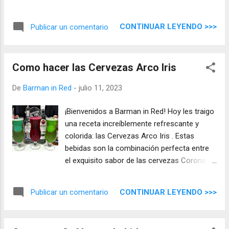
CONTINUAR LEYENDO >>>
Publicar un comentario
Como hacer las Cervezas Arco Iris
De
Barman in Red
-
julio 11, 2023
¡Bienvenidos a Barman in Red! Hoy les traigo
una receta increíblemente refrescante y
colorida: las Cervezas Arco Iris . Estas
bebidas son la combinación perfecta entre
el exquisito sabor de las cervezas Corona y
la dulzura de los jarabes blue, granadina y
kiwi. Prepárate para deleitar tus sentidos con
CONTINUAR LEYENDO >>>
Publicar un comentario
esta explosión de colores y sabores.