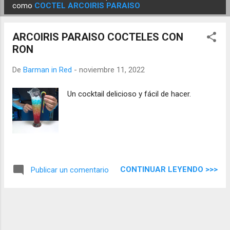
E
como
COCTEL ARCOIRIS PARAISO
n
t
ARCOIRIS PARAISO COCTELES CON
r
RON
a
d
De
Barman in Red
-
noviembre 11, 2022
a
Un cocktail delicioso y fácil de hacer.
s
CONTINUAR LEYENDO >>>
Publicar un comentario