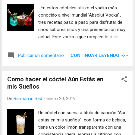
En estos cócteles utilizo el vodka más
conocido a nivel mundial 'Absolut Vodka' ,
tres recetas paso a paso para disfrutar de
unos sabores ricos y una presentación muy
actual. Este vodka sigue rompiendo moldes
y abriendo paso a nuevas maneras de
entender las mezclas, solo tienes que
CONTINUAR LEYENDO >>>
Publicar un comentario
disfrutar de estas bebidas.
Como hacer el cóctel Aún Estás en
mis Sueños
De
Barman in Red
-
enero 20, 2019
Un cóctel que suena a titulo de canción "Aun
estás en mis sueños" con forma de bebida,
tiene un color limón transparente con una
consistencia ligera, aromas a cítricos con