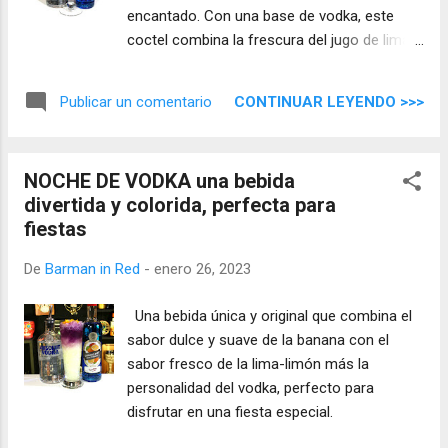
encantado. Con una base de vodka, este
coctel combina la frescura del jugo de lima y
el jugo de pomelo con el dulzor de la
granadina y el curacao azul. Además, se
CONTINUAR LEYENDO >>>
Publicar un comentario
agrega jugo de naranja y jugo de manzana
para darle una nota frutal y equilibrada.
NOCHE DE VODKA una bebida
divertida y colorida, perfecta para
fiestas
De
Barman in Red
-
enero 26, 2023
Una bebida única y original que combina el
sabor dulce y suave de la banana con el
sabor fresco de la lima-limón más la
personalidad del vodka, perfecto para
disfrutar en una fiesta especial.