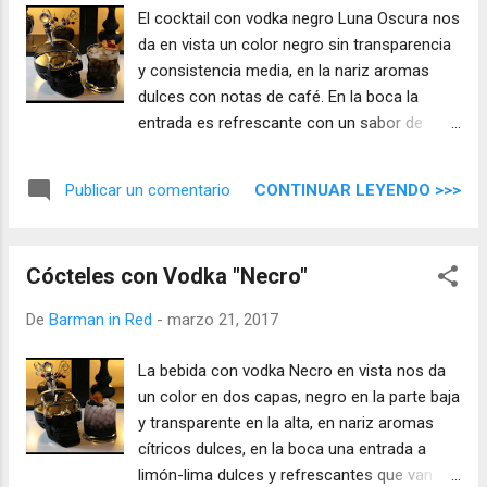
El cocktail con vodka negro Luna Oscura nos
da en vista un color negro sin transparencia
y consistencia media, en la nariz aromas
dulces con notas de café. En la boca la
entrada es refrescante con un sabor de
notas dulce, el café sobresale dando paso a
los frutos del bosque, tiene un final corto.
CONTINUAR LEYENDO >>>
Publicar un comentario
Cócteles con Vodka "Necro"
De
Barman in Red
-
marzo 21, 2017
La bebida con vodka Necro en vista nos da
un color en dos capas, negro en la parte baja
y transparente en la alta, en nariz aromas
cítricos dulces, en la boca una entrada a
limón-lima dulces y refrescantes que van