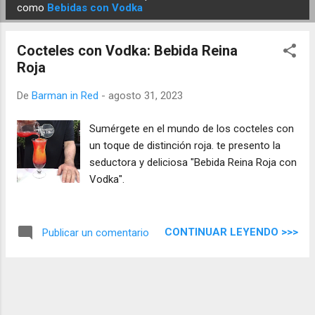
E
como
Bebidas con Vodka
n
t
Cocteles con Vodka: Bebida Reina
r
Roja
a
d
De
Barman in Red
-
agosto 31, 2023
a
Sumérgete en el mundo de los cocteles con
s
un toque de distinción roja. te presento la
seductora y deliciosa "Bebida Reina Roja con
Vodka".
CONTINUAR LEYENDO >>>
Publicar un comentario