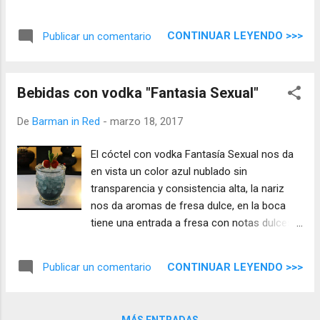
dando paso a una mezcla llena de matices y
sabores, predominan los frutos del bosque,
CONTINUAR LEYENDO >>>
Publicar un comentario
tiene un final corto con notas de maracuyá
(fruta de la pasión) que perduran en la boca,
mientras las notas alcohólicas son suaves.
Bebidas con vodka "Fantasia Sexual"
De
Barman in Red
-
marzo 18, 2017
El cóctel con vodka Fantasía Sexual nos da
en vista un color azul nublado sin
transparencia y consistencia alta, la nariz
nos da aromas de fresa dulce, en la boca
tiene una entrada a fresa con notas dulces y
un suave alcohol.
CONTINUAR LEYENDO >>>
Publicar un comentario