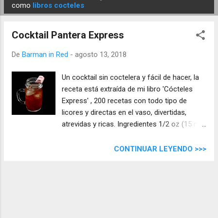
E
como
libros cocteles
n
t
Cocktail Pantera Express
r
a
De
Barman in Red
-
agosto 13, 2018
d
Un cocktail sin coctelera y fácil de hacer, la
a
receta está extraída de mi libro 'Cócteles
s
Express' , 200 recetas con todo tipo de
licores y directas en el vaso, divertidas,
atrevidas y ricas. Ingredientes 1/2 oz (15 ml)
Ron Blanco 1/2 oz (15 ml) Tequila Blanco 1
oz (30 ml) Jugo de lima 1 oz (30 ml) Jugo de
CONTINUAR LEYENDO >>>
arándanos Bebida de Aloe Vera de
arándanos