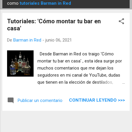
E
como
tutoriales Barman in Red
n
t
Tutoriales: 'Cómo montar tu bar en
r
casa'
a
d
De
Barman in Red
-
junio 06, 2021
a
Desde Barman in Red os traigo 'Cómo
s
montar tu bar en casa' , esta idea surge por
muchos comentarios que me dejan los
seguidores en mi canal de YouTube, dudas
que tienen en la elección de destilados,
licores, jugos, etc.
CONTINUAR LEYENDO >>>
Publicar un comentario