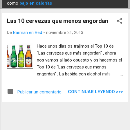
E
como
bajo en calorías
n
t
Las 10 cervezas que menos engordan
r
a
De
Barman en Red
-
noviembre 21, 2013
d
Hace unos días os trajimos el Top 10 de
a
"Las cervezas que más engordan" , ahora
s
nos vamos al lado opuesto y os hacemos el
Top 10 de "Las cervezas que menos
engordan" . La bebida con alcohol más
popular del mundo ...
CONTINUAR LEYENDO >>>
Publicar un comentario