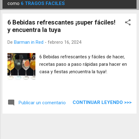
E
como
6 TRAGOS FACILES
n
t
6 Bebidas refrescantes ¡super fáciles!
r
y encuentra la tuya
a
d
De
Barman in Red
-
febrero 16, 2024
a
6 Bebidas refrescantes y fáciles de hacer,
s
recetas paso a paso rápidas para hacer en
casa y fiestas ¡encuentra la tuya!.
CONTINUAR LEYENDO >>>
Publicar un comentario