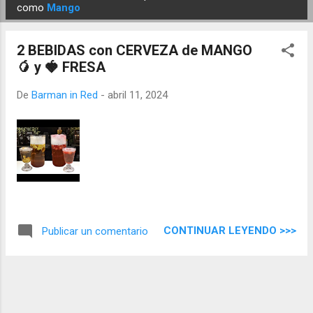
E
como
Mango
n
t
2 BEBIDAS con CERVEZA de MANGO
r
🥭 y 🍓 FRESA
a
d
De
Barman in Red
-
abril 11, 2024
a
s
CONTINUAR LEYENDO >>>
Publicar un comentario