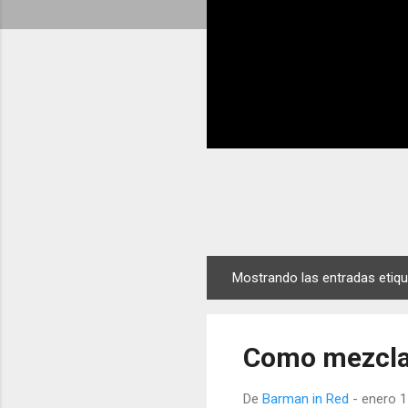
Mostrando las entradas eti
E
n
t
Como mezclar
r
a
De
Barman in Red
-
enero 1
d