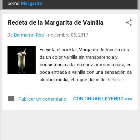
E
como
Margarita
n
t
Receta de la Margarita de Vainilla
r
a
De
Barman in Red
-
noviembre 05, 2017
d
En vista el cocktail Margarita de Vainilla nos
a
da un color vainilla sin transparencia y
s
consistencia alta, en nariz aromas a nata, en
boca entrada a vainilla con una sensación de
alcohol media, el toque dulce del helado se
equilibra con el jugo de lima dejándonos un
final cítrico y suave que permanece en boca.
CONTINUAR LEYENDO >>>
Publicar un comentario