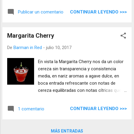
un final largo donde el agave permanece en
nuestra boca.
CONTINUAR LEYENDO >>>
Publicar un comentario
Margarita Cherry
De
Barman in Red
-
julio 10, 2017
En vista la Margarita Cherry nos da un color
cereza sin transparencia y consistencia
media, en nariz aromas a agave dulce, en
boca entrada refrescante con notas de
cereza equilibradas con notas cítricas que
van dejando pasar un tequila suave, tiene un
final largo con un sutil toque dulce.
CONTINUAR LEYENDO >>>
1 comentario
MÁS ENTRADAS