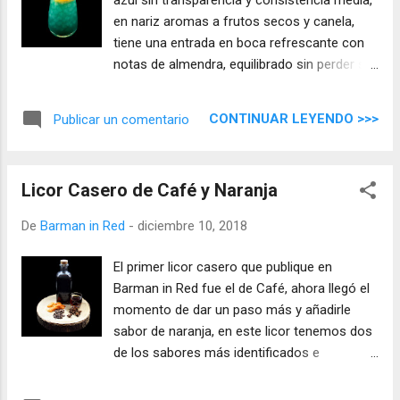
en nariz aromas a frutos secos y canela,
tiene una entrada en boca refrescante con
notas de almendra, equilibrado sin perder su
perfil base de ron que se mantiene con
carácter, tiene un final largo que permanece
CONTINUAR LEYENDO >>>
Publicar un comentario
en la boca, una bebida con look tropical.
Licor Casero de Café y Naranja
De
Barman in Red
-
diciembre 10, 2018
El primer licor casero que publique en
Barman in Red fue el de Café, ahora llegó el
momento de dar un paso más y añadirle
sabor de naranja, en este licor tenemos dos
de los sabores más identificados e
interiorizados del mundo 'café y naranja'.