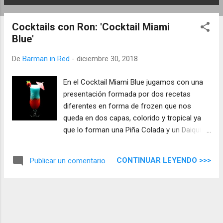
E
n
Cocktails con Ron: 'Cocktail Miami
t
Blue'
r
a
De
Barman in Red
-
diciembre 30, 2018
d
a
En el Cocktail Miami Blue jugamos con una
s
presentación formada por dos recetas
diferentes en forma de frozen que nos
queda en dos capas, colorido y tropical ya
que lo forman una Piña Colada y un Daiquiri
de Fresa, no se puede dar más en la misma
bebida.
CONTINUAR LEYENDO >>>
Publicar un comentario