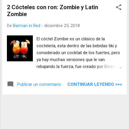
2 Cócteles con ron: Zombie y Latin
Zombie
De
Barman in Red
-
diciembre 25, 2018
El cóctel Zombie es un clásico de la
coctelería, esta dentro de las bebidas tiki y
considerado un cocktail de los fuertes, pero
ya hay muchas versiones que le van
rebajando la fuerza, fue creado por Ernest
Raymond conocido popularmente como Don
Beach, se dice que Don lo creó sobre 1934 y
CONTINUAR LEYENDO >>>
Publicar un comentario
pronto se hizo conocido, pero alcanzo su
mayor éxito al servirse en el Bar Hurricane
en la New York Worl´s Fair de 1939.