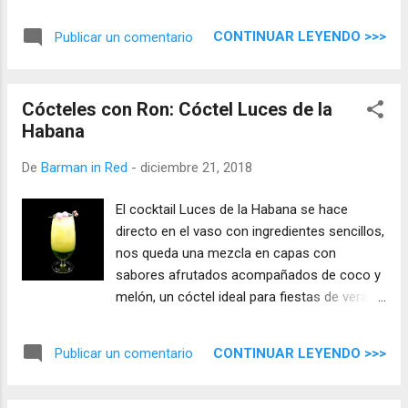
verde sin transparencia y consistencia alta,
con aromas frutales y de agave, en la boca
CONTINUAR LEYENDO >>>
Publicar un comentario
una entrada con matices frutales con notas
armoniosas y peculiares sabores únicos que
despiertan los sentidos.
Cócteles con Ron: Cóctel Luces de la
Habana
De
Barman in Red
-
diciembre 21, 2018
El cocktail Luces de la Habana se hace
directo en el vaso con ingredientes sencillos,
nos queda una mezcla en capas con
sabores afrutados acompañados de coco y
melón, un cóctel ideal para fiestas de verano
y clima tropical.
CONTINUAR LEYENDO >>>
Publicar un comentario