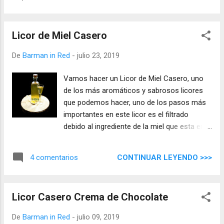
Licor de Miel Casero
De
Barman in Red
-
julio 23, 2019
Vamos hacer un Licor de Miel Casero, uno
de los más aromáticos y sabrosos licores
que podemos hacer, uno de los pasos más
importantes en este licor es el filtrado
debido al ingrediente de la miel que esta en
un estado tipo sirope/miel y nos deja restos
peculiares en su maceración, este paso hay
CONTINUAR LEYENDO >>>
4 comentarios
que hacerlo muy bien.
Licor Casero Crema de Chocolate
De
Barman in Red
-
julio 09, 2019