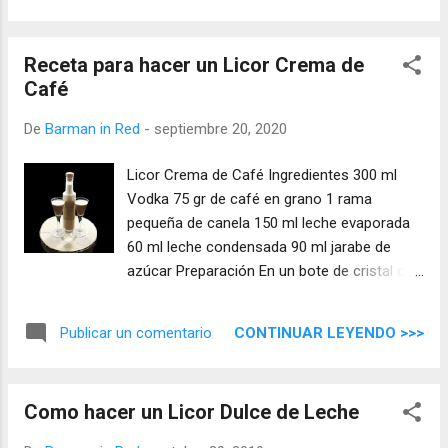
Receta para hacer un Licor Crema de
Café
De
Barman in Red
-
septiembre 20, 2020
Licor Crema de Café Ingredientes 300 ml
Vodka 75 gr de café en grano 1 rama
pequeña de canela 150 ml leche evaporada
60 ml leche condensada 90 ml jarabe de
azúcar Preparación En un bote de cristal con
tapa añadimos el vodka, café y la canela,
cerramos el bote, lo dejamos macerar en un
CONTINUAR LEYENDO >>>
Publicar un comentario
lugar seco y oscuro durante veinte días, sin
abrir lo movemos de vez en cuando, a los
veinte días los abrimos y filtramos. Para
Como hacer un Licor Dulce de Leche
filtrar yo utilizo filtros de papel (el que se usa
para el café), podemos usar usar también,