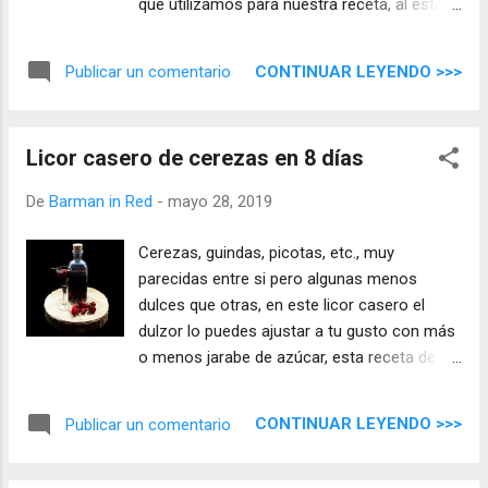
que utilizamos para nuestra receta, al estar
secas se desprende mucho más sabor en la
maceración, el dulzor lo puedes ir ajustando
CONTINUAR LEYENDO >>>
Publicar un comentario
a tu gusto con el jarabe de azúcar.
Licor casero de cerezas en 8 días
De
Barman in Red
-
mayo 28, 2019
Cerezas, guindas, picotas, etc., muy
parecidas entre si pero algunas menos
dulces que otras, en este licor casero el
dulzor lo puedes ajustar a tu gusto con más
o menos jarabe de azúcar, esta receta de
licor de cerezas es la más rápida para
hacerlo que tenemos en Barman in Red , en
CONTINUAR LEYENDO >>>
Publicar un comentario
tan solo 8 días tendremos un licor
espectacular con un sabor increíble, solo
tienes que hacerlo y comprobarlo por ti