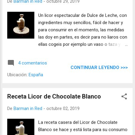
De
Barman in Red
-
octubre 29, 2019
tela, algodón, gasas, etc, usa el sistema que
más te guste, siempre hay que poner en
Un licor espectacular de Dulce de Leche, con
primer lugar un colador de cocina.
ingredientes muy sencillos, fácil de hacer y
Preparamos un jarabe de azúcar calentando
para consumir en el momento, las medidas
1 parte de agua y añadimos 1 parte de
las doy en partes, es decir para no liaros con
azúcar, deshacemos el azúcar y dejamos
ellas cogeis por ejemplo un vaso o taza y
siempre que se enfríe a temperatura
con el haceis todas las cantidades, excepto
ambiente. En la batidora añadimos: El
en las que marque otra cosa. El vaso que he
macerado de café 150 ml de leche
4 comentarios
usado es de 7 oz (210 ml), con esta medida
CONTINUAR LEYENDO >>>
evaporada 60 ml de leche condensada 90 ml
al final sale 1 litro de licor.
Ubicación:
España
de jarabe de azúcar Batimos para mezclar,
embotellamos. Libros Barman in Red: '
Enlace Blurb '
Receta Licor de Chocolate Blanco
De
Barman in Red
-
octubre 02, 2019
La receta casera del Licor de Chocolate
Blanco se hace y está lista para su consumo