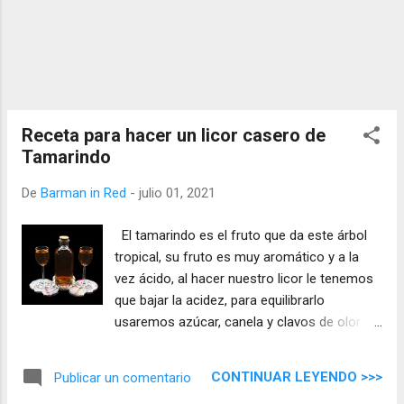
Receta para hacer un licor casero de
Tamarindo
De
Barman in Red
-
julio 01, 2021
El tamarindo es el fruto que da este árbol
tropical, su fruto es muy aromático y a la
vez ácido, al hacer nuestro licor le tenemos
que bajar la acidez, para equilibrarlo
usaremos azúcar, canela y clavos de olor.
Yo he usado Tequila para el macerado por
las notas del agave que encajan bien con el
CONTINUAR LEYENDO >>>
Publicar un comentario
tamarindo, pero podéis usar vodka, ron,