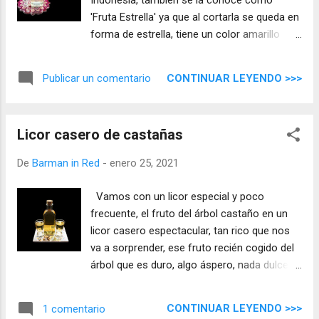
Indonesia, también se la conoce como
'Fruta Estrella' ya que al cortarla se queda en
forma de estrella, tiene un color amarillo
claro y al ponerlo en maceración no
desprende color, por lo que nuestro licor
CONTINUAR LEYENDO >>>
Publicar un comentario
queda transparente.
Licor casero de castañas
De
Barman in Red
-
enero 25, 2021
Vamos con un licor especial y poco
frecuente, el fruto del árbol castaño en un
licor casero espectacular, tan rico que nos
va a sorprender, ese fruto recién cogido del
árbol que es duro, algo áspero, nada dulce y
poco aromático, lo vamos a convertir con
este licor en todo lo contrario.
CONTINUAR LEYENDO >>>
1 comentario