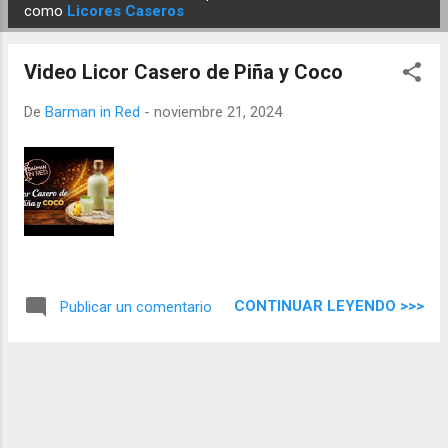
E
como
Licores Caseros
n
t
Video Licor Casero de Piña y Coco
r
a
De
Barman in Red
-
noviembre 21, 2024
d
a
s
CONTINUAR LEYENDO >>>
Publicar un comentario