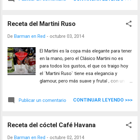
cualquier momento ...
Receta del Martini Ruso
De
Barman en Red
-
octubre 03, 2014
El Martini es la copa más elegante para tener
en la mano, pero el Clásico Martini no es
para todos los gustos, el que os traigo hoy
el ´Martini Ruso` tiene esa elegancia y
glamour, pero más suave y frutal , con un
color rosa cristal, aromas a grosella fresca
te inundarán la nariz, en la boca una entrada
CONTINUAR LEYENDO >>>
Publicar un comentario
suave donde el Martini juega su partido para
meter un gol a tus sentidos ...
Receta del cóctel Café Havana
De
Barman en Red
-
octubre 02, 2014