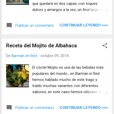
que quedará en dos capas, con toques
dulces y amargos a la vez, un final largo y
caliente. Hay un proverbio popular ruso que
dice ´Solo hay dos verdades absolutas en la
CONTINUAR LEYENDO >>>
Publicar un comentario
vida: los amigos y el vodka ... y los mejores
momentos suelen incluir a ambos`, y
nosotros sumamos una tercera ´el primer
Receta del Mojito de Albahaca
beso` ...
De
Barman en Red
-
octubre 09, 2014
El cóctel Mojito es una de las bebidas más
populares del mundo , en Barman in Red
hemos hablado mucho de este trago y
traído muchas variantes con diferentes
sabores, en este caso hemos utilizado una
de las plantas más aromáticas que existen
´la albahaca`, reina indiscutible en la cocina
CONTINUAR LEYENDO >>>
Publicar un comentario
italiana y ahora reina en nuestro Mojito de