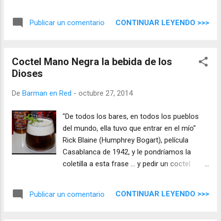
Cocktail" .
CONTINUAR LEYENDO >>>
Publicar un comentario
Coctel Mano Negra la bebida de los
Dioses
De
Barman en Red
-
octubre 27, 2014
"De todos los bares, en todos los pueblos
del mundo, ella tuvo que entrar en el mío"
Rick Blaine (Humphrey Bogart), película
Casablanca de 1942, y le pondríamos la
coletilla a esta frase ... y pedir un coctel
Mano Negra . Qué su aspecto cariñoso no
os engañe ya que os encostrareis con una
CONTINUAR LEYENDO >>>
Publicar un comentario
mezcla potente con todo el sabor del Caribe
...