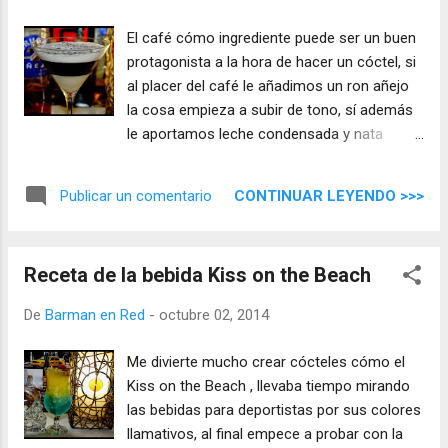
El café cómo ingrediente puede ser un buen
protagonista a la hora de hacer un cóctel, si
al placer del café le añadimos un ron añejo
la cosa empieza a subir de tono, sí además
le aportamos leche condensada y nata
líquida, la cosa se nos va de las manos
convirtiéndose en el excelente cóctel Café
CONTINUAR LEYENDO >>>
Publicar un comentario
Havana ...
Receta de la bebida Kiss on the Beach
De
Barman en Red
-
octubre 02, 2014
Me divierte mucho crear cócteles cómo el
Kiss on the Beach , llevaba tiempo mirando
las bebidas para deportistas por sus colores
llamativos, al final empece a probar con la