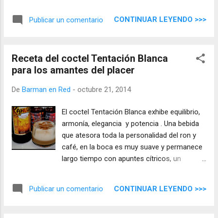
estos cócteles un placer para el paladar. El
Sueño Latino es una mezcla fácil de hacer
CONTINUAR LEYENDO >>>
Publicar un comentario
que nunca te fallará ...
Receta del coctel Tentación Blanca
para los amantes del placer
De
Barman en Red
-
octubre 21, 2014
El coctel Tentación Blanca exhibe equilibrio,
armonía, elegancia y potencia . Una bebida
que atesora toda la personalidad del ron y
café, en la boca es muy suave y permanece
largo tiempo con apuntes cítricos, un
verdadero oro líquido si tenemos en cuenta
el bajo coste de la mezcla ...
CONTINUAR LEYENDO >>>
Publicar un comentario