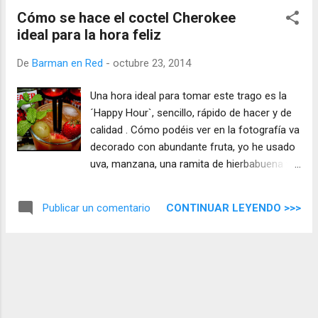
Cómo se hace el coctel Cherokee
ideal para la hora feliz
De
Barman en Red
-
octubre 23, 2014
Una hora ideal para tomar este trago es la
´Happy Hour`, sencillo, rápido de hacer y de
calidad . Cómo podéis ver en la fotografía va
decorado con abundante fruta, yo he usado
uva, manzana, una ramita de hierbabuena y
fresa, admite cualquier fruta que tengáis a
mano. Este trago largo es dulce y amargo a
CONTINUAR LEYENDO >>>
Publicar un comentario
la vez que refresca a cada sorbo, con
toques cítricos y de color naranja con
reflejos rojos.