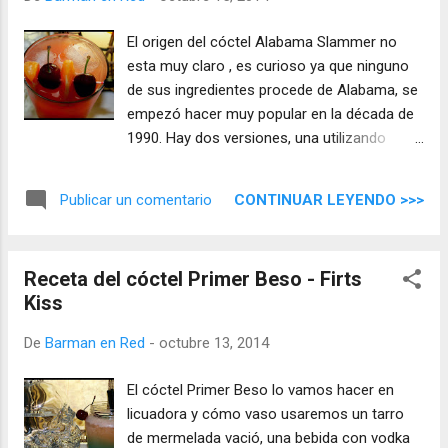
El origen del cóctel Alabama Slammer no
esta muy claro , es curioso ya que ninguno
de sus ingredientes procede de Alabama, se
empezó hacer muy popular en la década de
1990. Hay dos versiones, una utilizando
ginebra y otra vodka, yo he usado el vodka
que es la que más me gusta para está
CONTINUAR LEYENDO >>>
Publicar un comentario
refrescante copa, es adecuada para
cualquier momento de la tarde o noche ...
Receta del cóctel Primer Beso - Firts
Kiss
De
Barman en Red
-
octubre 13, 2014
El cóctel Primer Beso lo vamos hacer en
licuadora y cómo vaso usaremos un tarro
de mermelada vació, una bebida con vodka