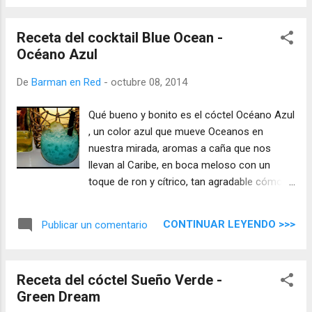
Alabahaca ...
Receta del cocktail Blue Ocean -
Océano Azul
De
Barman en Red
-
octubre 08, 2014
Qué bueno y bonito es el cóctel Océano Azul
, un color azul que mueve Oceanos en
nuestra mirada, aromas a caña que nos
llevan al Caribe, en boca meloso con un
toque de ron y cítrico, tan agradable cómo
las palabras que una vez Lord Byron escribió
´No hay nada, sin duda, que calme el espíritu
CONTINUAR LEYENDO >>>
Publicar un comentario
tanto como el ron y la verdadera religión` ...
Receta del cóctel Sueño Verde -
Green Dream