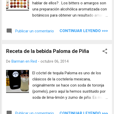
hablar de ellos? . Los bitters o amargos son
una preparación alcohólica aromatizada con
botánicos para obtener un resultado amargo
o agridulce en el sabor de la bebida que se
va a preparar. Inicialmente eran utilizados
CONTINUAR LEYENDO >>>
Publicar un comentario
para medicinas, sin embargo ahora se
venden como digestivos y para potenciar el
aroma de cócteles.
Receta de la bebida Paloma de Piña
De
Barman en Red
-
octubre 06, 2014
El cóctel de tequila Paloma es uno de los
clásicos de la coctelería mexicana,
originalmente se hace con soda de toronja
(pomelo), pero aquí la hemos sustituido por
soda de lima-limón y zumo de piña. Es muy
sencillo de hacer y el resultado es un
combinado de tequila muy agradable para
CONTINUAR LEYENDO >>>
Publicar un comentario