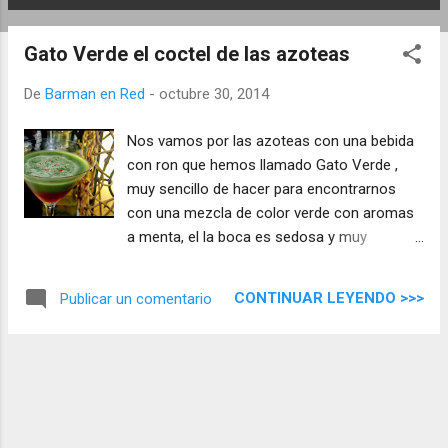
E
n
Gato Verde el coctel de las azoteas
t
r
De
Barman en Red
-
octubre 30, 2014
a
d
Nos vamos por las azoteas con una bebida
a
con ron que hemos llamado Gato Verde ,
s
muy sencillo de hacer para encontrarnos
con una mezcla de color verde con aromas
a menta, el la boca es sedosa y muy
agradable, si eres amante de la menta suave
el Gato Verde es tu trago ...
CONTINUAR LEYENDO >>>
Publicar un comentario