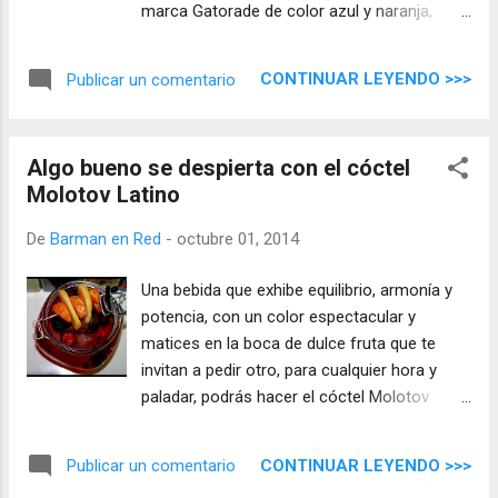
marca Gatorade de color azul y naranja,
pensando que licor base les iría bien y opté
por el más neutro ´el vodka` , el cocktail no
CONTINUAR LEYENDO >>>
Publicar un comentario
podría ser de otra manera ´en dos capas
respetando los colores` ...
Algo bueno se despierta con el cóctel
Molotov Latino
De
Barman en Red
-
octubre 01, 2014
Una bebida que exhibe equilibrio, armonía y
potencia, con un color espectacular y
matices en la boca de dulce fruta que te
invitan a pedir otro, para cualquier hora y
paladar, podrás hacer el cóctel Molotov
Latino en pocos minutos, una receta fácil
con ingredientes sencillos ...
CONTINUAR LEYENDO >>>
Publicar un comentario