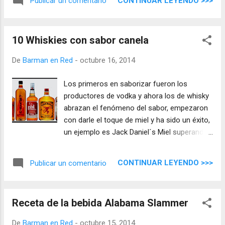
CONTINUAR LEYENDO >>>
Publicar un comentario
somos capaces de combinar nuestra
ginebra con tónicas que saben y huelen a
colonia ¿cómo no vamos a combinarla con
10 Whiskies con sabor canela
cerveza?.
De
Barman en Red
-
octubre 16, 2014
Los primeros en saborizar fueron los
productores de vodka y ahora los de whisky
abrazan el fenómeno del sabor, empezaron
con darle el toque de miel y ha sido un éxito,
un ejemplo es Jack Daniel´s Miel superando
el millón de cajas vendidas en este año y
subiendo sus ventas un 36%. La categoría de
CONTINUAR LEYENDO >>>
Publicar un comentario
whisky con sabor está llena de controversia,
sobre todo entre los productores de whisky
escocés que no ven con buenos ojos que se
Receta de la bebida Alabama Slammer
añada una gota de sabor al whisky.
De
Barman en Red
-
octubre 15, 2014